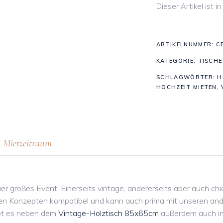
Dieser Artikel ist 
ARTIKELNUMMER:
C
KATEGORIE:
TISCHE
SCHLAGWÖRTER:
H
HOCHZEIT MIETEN
,
Mietzeitraum
er großes Event. Einerseits vintage, andererseits aber auch chic
chen Konzepten kompatibel und kann auch prima mit unseren an
bt es neben dem
Vintage-Holztisch 85x65cm
außerdem auch in 