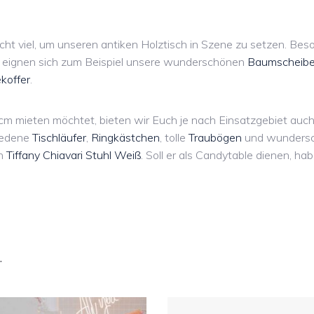
cht viel, um unseren antiken Holztisch in Szene zu setzen. Bes
u eignen sich zum Beispiel unsere wunderschönen
Baumscheib
ekoffer
.
 mieten möchtet, bieten wir Euch je nach Einsatzgebiet auch
hiedene
Tischläufer
,
Ringkästchen
, tolle
Traubögen
und wundersc
en
Tiffany Chiavari Stuhl Weiß
. Soll er als Candytable dienen, h
…