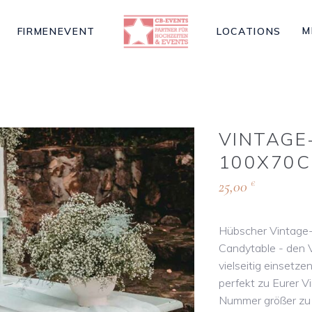
M
FIRMENEVENT
LOCATIONS
VINTAGE
100X70
25,00
€
Hübscher Vintage-H
Candytable - den 
vielseitig einsetz
perfekt zu Eurer V
Nummer größer zu