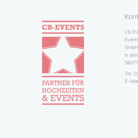
Kon
CB-EV
Event
GmbH 
In de
56077
Tel.:
E-Mai