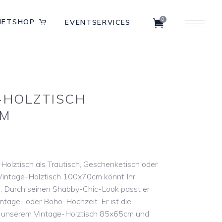
0
IETSHOP
EVENTSERVICES
-HOLZTISCH
CM
olztisch als Trautisch, Geschenketisch oder
Vintage-Holztisch 100x70cm könnt Ihr
en. Durch seinen Shabby-Chic-Look passt er
intage- oder Boho-Hochzeit. Er ist die
 unserem Vintage-Holztisch 85x65cm und