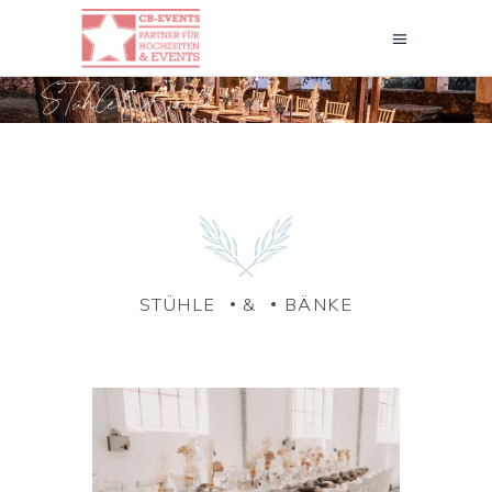
´
STÜHLE
&
BÄNKE