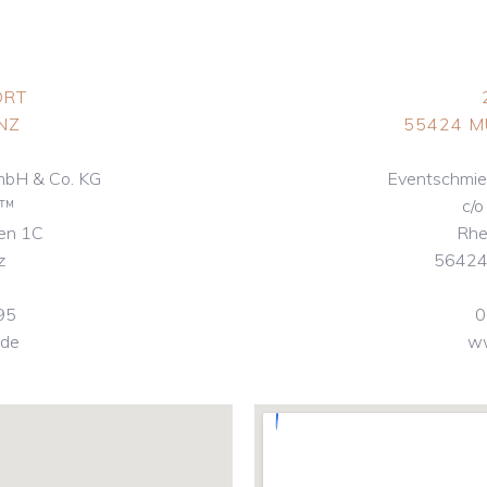
ORT
NZ
55424 
mbH & Co. KG
Eventschmie
S™
c/
gen 1C
Rhe
z
56424
95
0
.de
ww