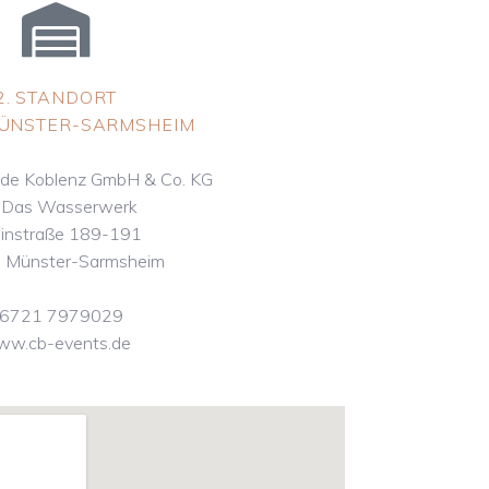
2. STANDORT
MÜNSTER-SARMSHEIM
de Koblenz GmbH & Co. KG
o Das Wasserwerk
instraße 189-191
 Münster-Sarmsheim
6721 7979029
w.cb-events.de