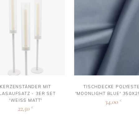
KERZENSTÄNDER MIT
TISCHDECKE POLYEST
LASAUFSATZ - 3ER SET
'MOONLIGHT BLUE' 350X
'WEISS MATT'
34,00
€
22,50
€