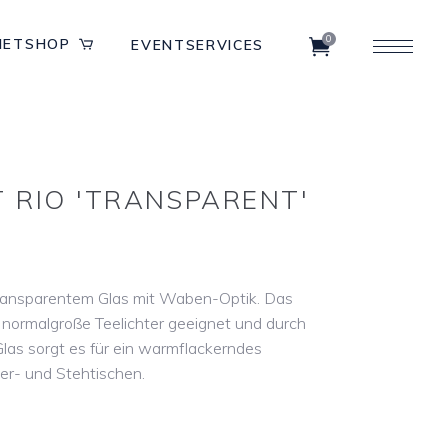
0
IETSHOP
EVENTSERVICES
T RIO 'TRANSPARENT'
 transparentem Glas mit Waben-Optik. Das
für normalgroße Teelichter geeignet und durch
las sorgt es für ein warmflackerndes
er- und Stehtischen.