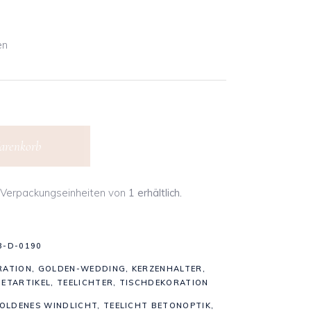
en
arenkorb
in Verpackungseinheiten von
1 erhältlich.
B-D-0190
RATION
,
GOLDEN-WEDDING
,
KERZENHALTER
,
IETARTIKEL
,
TEELICHTER
,
TISCHDEKORATION
OLDENES WINDLICHT
,
TEELICHT BETONOPTIK
,