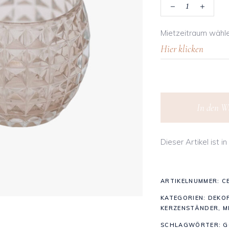
Teelicht Rio
Mietzeitraum wähl
'Transparent'
quantity
In den W
Dieser Artikel ist 
ARTIKELNUMMER:
C
KATEGORIEN:
DEKO
KERZENSTÄNDER
,
M
SCHLAGWÖRTER:
G