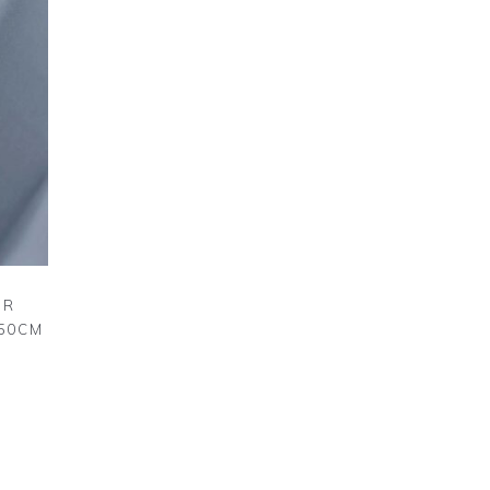
ER
250CM