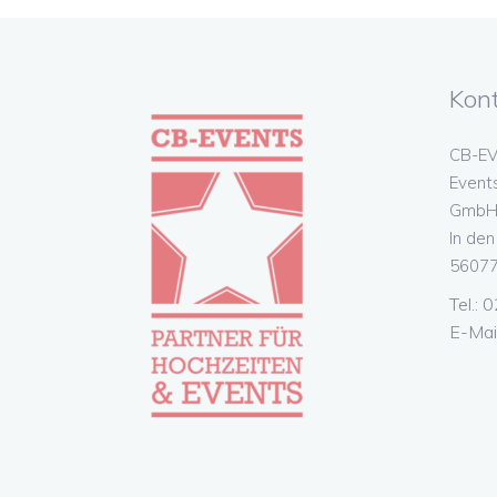
Kon
CB-EV
Event
GmbH 
In de
56077
Tel.:
E-Mai