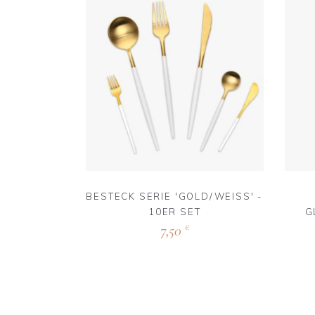
BESTECK SERIE 'GOLD/WEISS' - 1
0ER SET
G
7,50
€