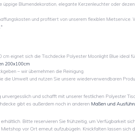
ne üppige Blumendekoration, elegante Kerzenleuchter oder dezen
ffungskosten und profitiert von unserem flexiblen Mietservice. W
.*
m eignet sich die Tischdecke Polyester Moonlight Blue ideal fü
hen 200x100cm
ckgeben – wir übernehmen die Reinigung.
Sie die Umwelt und nutzen Sie unsere wiederverwendbaren Produ
 unvergesslich und schafft mit unserer festlichen Polyester T
ischdecke gibt es außerdem noch in anderen
Maßen und Ausführ
erhältlich. Bitte reservieren Sie frühzeitig, um Verfügbarkeit sic
Mietshop vor Ort erneut aufzubügeln. Knickfalten lassen sich 