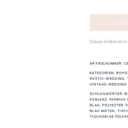
Blue'
In den W
350x250cm
Dieser Artikel ist 
quantity
ARTIKELNUMMER:
C
KATEGORIEN:
BOHO
RUSTIC-WEDDING
,
VINTAGE-WEDDING
SCHLAGWÖRTER:
B
KOBLENZ
,
FARBIGE 
BLAU
,
POLYESTER T
BLAU MIETEN
,
TISC
TISCHDECKE POLYE