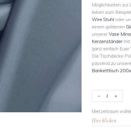
Möglichkeiten zur 
lieben zum Beispie
Wire Stuhl
oder un
einem goldenen
Gl
unserer
Vase Mina
Kerzenständer
mit 
ganz einfach Eue
Die Tischdecke Po
passend zu unse
Banketttisch 20
Tischdecke
Mietzeitraum wähl
Polyester
'Moonlight