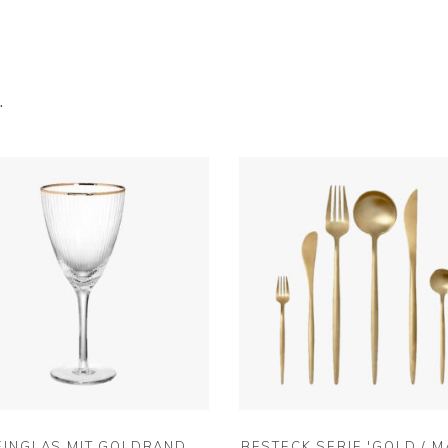
…
INGLAS MIT GOLDRAND
BESTECK SERIE 'GOLD / MA