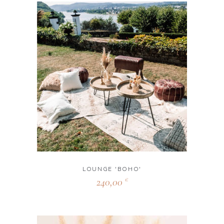
LOUNGE 'BOHO'
240,00
€