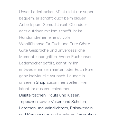
Unser Lederhocker ‘M‘ ist nicht nur super
bequem, er schafft auch beim bloßen
Anblick pure Gemütlichkeit. Ob indoor
oder outdoor, mit ihm schafft Ihr im
Handumdrehen eine stilvolle
Wohlfühloase für Euch und Eure Gäste.
Gute Gespräche und unvergessliche
Momente inbegriffen. Wenn Euch unser
Lederhocker gefällt, könnt Ihr ihn
entweder einzeln mieten oder Euch Eure
ganz individuelle Wunsch-Lounge in
unserem
Shop
zusammenstellen. Hier
könnt Ihr aus verschiedenen
Beistelltischen
,
Poufs und Kissen
,
Teppichen
sowie
Vasen und Schalen
,
Laternen und Windlichtern
,
Palmwedeln
und Pampasgras
und weiterer
Dekoration