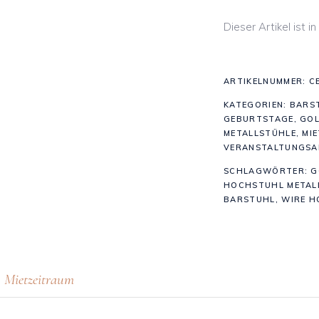
Dieser Artikel ist 
ARTIKELNUMMER:
C
KATEGORIEN:
BARS
GEBURTSTAGE
,
GO
METALLSTÜHLE
,
MIE
VERANSTALTUNGSA
SCHLAGWÖRTER:
G
HOCHSTUHL METAL
BARSTUHL
,
WIRE 
Mietzeitraum