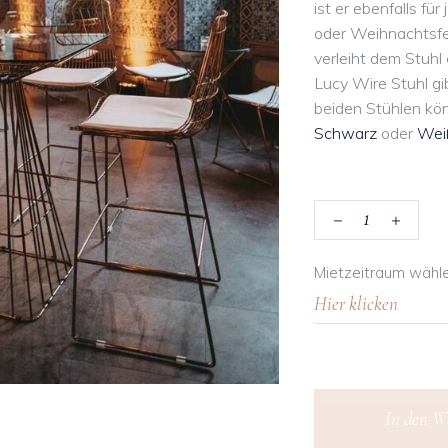
ist er ebenfalls f
oder Weihnachtsfe
verleiht dem Stuh
Lucy Wire Stuhl g
beiden Stühlen kön
Schwarz
oder
Wei
Lucy
Mietzeitraum wähl
Wire
Hochstuhl
‘Gold‘
In den W
quantity