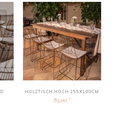
D‘
HOLZTISCH HOCH 255X100CM
85,00
€