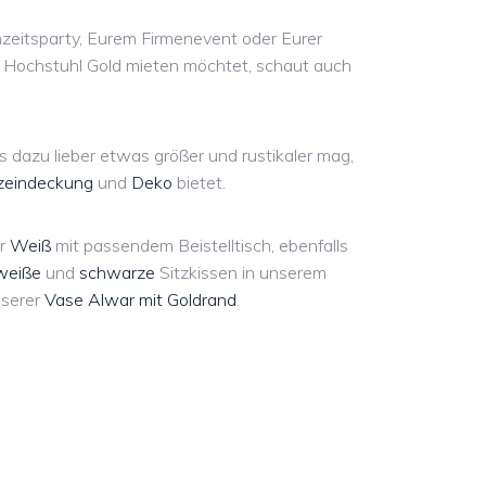
chzeitsparty, Eurem Firmenevent oder Eurer
e Hochstuhl Gold mieten möchtet, schaut auch
 dazu lieber etwas größer und rustikaler mag,
zeindeckung
und
Deko
bietet.
r
Weiß
mit passendem Beistelltisch, ebenfalls
weiße
und
schwarze
Sitzkissen in unserem
serer
Vase Alwar mit Goldrand
.