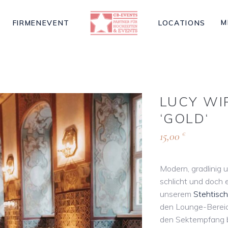
M
FIRMENEVENT
LOCATIONS
LUCY WI
‘GOLD‘
15,00
€
Modern, gradlinig 
schlicht und doch
unserem
Stehtisch
den Lounge-Berei
den Sektempfang be