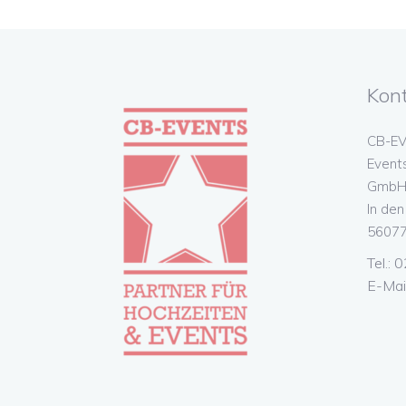
Kon
CB-EV
Event
GmbH 
In de
56077
Tel.:
E-Mai