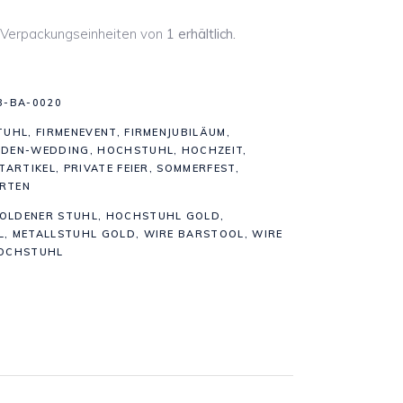
in Verpackungseinheiten von
1 erhältlich.
B-BA-0020
TUHL
,
FIRMENEVENT
,
FIRMENJUBILÄUM
,
LDEN-WEDDING
,
HOCHSTUHL
,
HOCHZEIT
,
TARTIKEL
,
PRIVATE FEIER
,
SOMMERFEST
,
RTEN
OLDENER STUHL
,
HOCHSTUHL GOLD
,
L
,
METALLSTUHL GOLD
,
WIRE BARSTOOL
,
WIRE
HOCHSTUHL