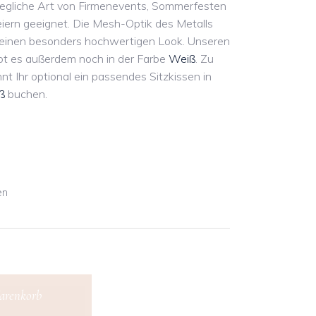
ür jegliche Art von Firmenevents, Sommerfesten
iern geeignet. Die Mesh-Optik des Metalls
l einen besonders hochwertigen Look. Unseren
ibt es außerdem noch in der Farbe
Weiß
. Zu
nt Ihr optional ein passendes Sitzkissen in
ß
buchen.
en
arenkorb