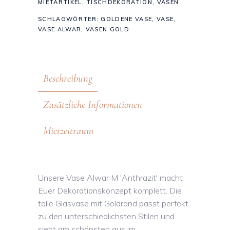
MIETARTIKEL
,
TISCHDEKORATION
,
VASEN
SCHLAGWÖRTER:
GOLDENE VASE
,
VASE
,
VASE ALWAR
,
VASEN GOLD
Beschreibung
Zusätzliche Informationen
Mietzeitraum
Unsere Vase Alwar M 'Anthrazit' macht
Euer Dekorationskonzept komplett. Die
tolle Glasvase mit Goldrand passt perfekt
zu den unterschiedlichsten Stilen und
sieht am schönsten aus im