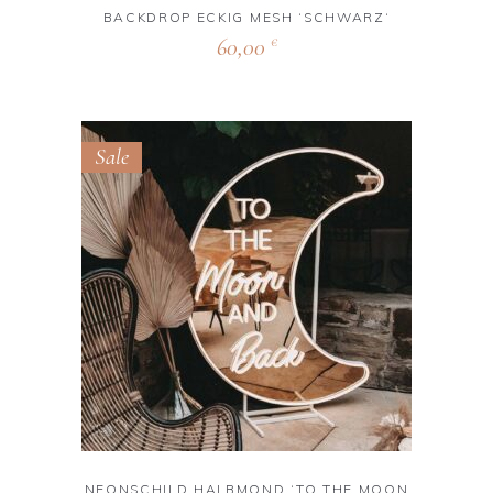
BACKDROP ECKIG MESH ‘SCHWARZ‘
60,00
€
Sale
NEONSCHILD HALBMOND ‘TO THE MOON