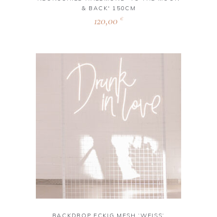
& BACK' 150CM
120,00
€
BACKDROP ECKIG MESH ‘WEISS‘