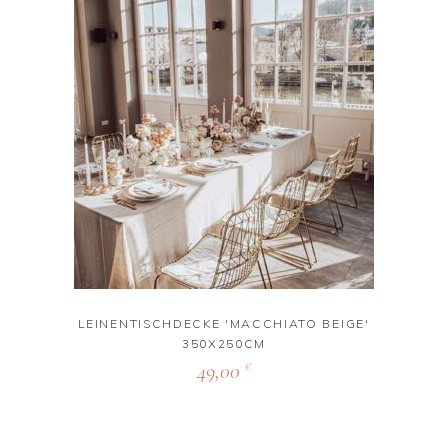
LEINENTISCHDECKE 'MACCHIATO BEIGE'
350X250CM
49,00
€