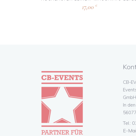
17,00
€
Kon
CB-EV
Event
GmbH 
In de
56077
Tel.:
E-Mai