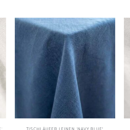
E‘
TISCHLÄUFER LEINEN ‘NAVY BLUE'