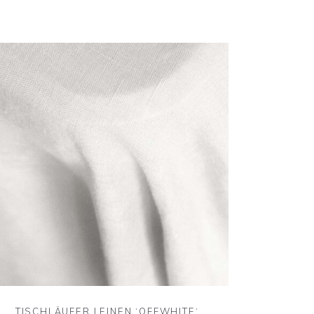
TISCHLÄUFER LEINEN ‘OFFWHITE‘