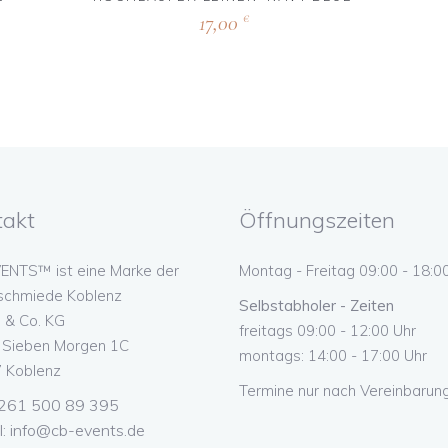
17,00
€
takt
Öffnungszeiten
ENTS™ ist eine Marke der
Montag - Freitag 09:00 - 18:0
schmiede Koblenz
Selbstabholer - Zeiten
& Co. KG
freitags 09:00 - 12:00 Uhr
n Sieben Morgen 1C
montags: 14:00 - 17:00 Uhr
 Koblenz
Termine nur nach Vereinbarung
 0261 500 89 395
l:
info@cb-events.de