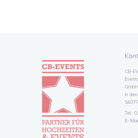
Kon
CB-EV
Event
GmbH 
In de
56077
Tel.:
E-Mai