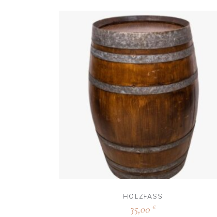
HOLZFASS
35,00
€