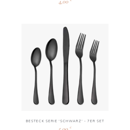
4,00
€
BESTECK SERIE 'SCHWARZ' - 7ER SET
5,00
€