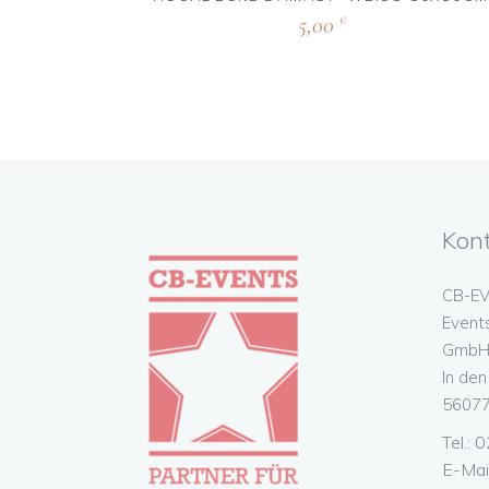
5,00
€
Kon
CB-EV
Event
GmbH 
In de
56077
Tel.:
E-Mai