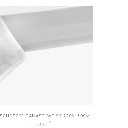
ISCHDECKE DAMAST ‘WEISS 220X130CM‘
14,50
€