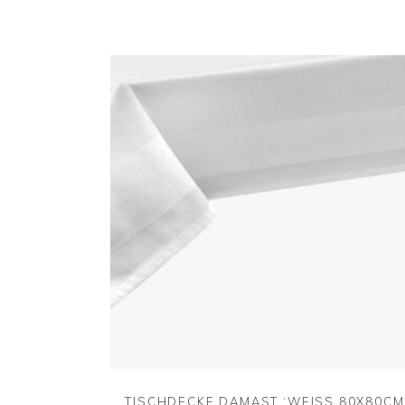
TISCHDECKE DAMAST ‘WEISS 80X80CM‘